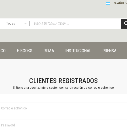
ESPAÑOL
Todas
TODAS
Publicaciones
OGO
E-BOOKS
RIDAA
INSTITUCIONAL
PRENSA
Editorial
Colecciones
Administración y economía
Coedición UNQ / Clacso
Coedición UNQ / UNC
CLIENTES REGISTRADOS
Comunicación y cultura
Si tiene una cuenta, inicie sesión con su dirección de correo electrónico.
Crímenes y violencias
Cuadernos universitarios
Derechos humanos
Ediciones especiales
Géneros