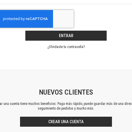
Horizontes en las artes
La ideología argentina y latinoamericana
Las ciudades y las ideas
Serie Nuevas aproximaciones
Serie Clásicos latinoamericanos
ENTRAR
Medios&redes
Música y ciencia
¿Olvidaste tu contraseña?
Serie Arte sonoro
Nuevos enfoques en ciencia y tecnología
Sociedad-tecnología-ciencia
Serie digital
Territorio y acumulación: conflictividades y alternativas
Textos y lecturas en ciencias sociales
NUEVOS CLIENTES
Serie Punto de encuentros
ear una cuenta tiene muchos beneficios: Paga más rápido, puede guardar más de una direc
Publicaciones periódicas
seguimiento de pedidos y mucho más.
Prismas
Redes
CREAR UNA CUENTA
Revista de Ciencias Sociales. Primera época