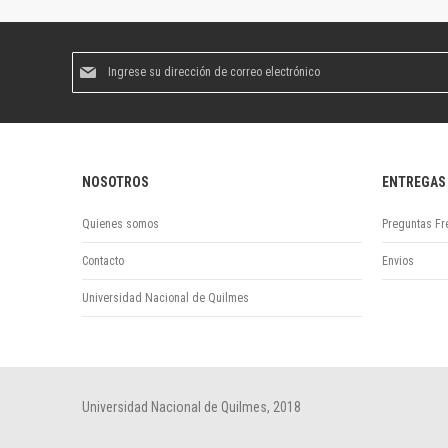
Suscríbase
al
boletín
informativo:
NOSOTROS
ENTREGAS
Quienes somos
Preguntas Fr
Contacto
Envios
Universidad Nacional de Quilmes
Universidad Nacional de Quilmes, 2018