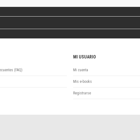
Revista de Ciencias Sociales. Segunda época
Fondo editorial
Biomedicina
Coediciones
Jornadas académicas
La ideología argentina
Libros de arte
MI USUARIO
Otros títulos
Textos para la enseñanza universitaria
ecuentes (FAQ)
Mi cuenta
Intersecciones
Convergencia. Entre memoria y sociedad
Mis e-books
Filosofía y ciencia
Registrarse
Política
Serie Clásica
Serie Contemporánea
Unidad de Publicaciones del Departamento de Ciencia y Tecnología
Colecciones
Universidad Virtual de Quilmes