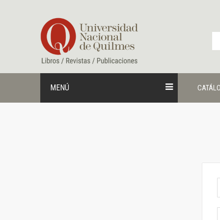
Ir
al
contenido
MENÚ
CATÁL