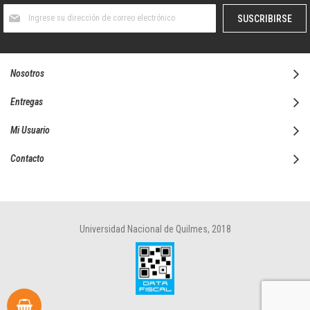
Suscríbase
SUSCRIBIRSE
al
boletín
informativo:
Nosotros
Entregas
Mi Usuario
Contacto
Universidad Nacional de Quilmes, 2018