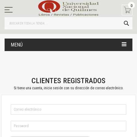
Ir
0
al
contenido
BUS
MENÚ
CLIENTES REGISTRADOS
Si tiene una cuenta, inicie sesión con su dirección de correo electrónico.