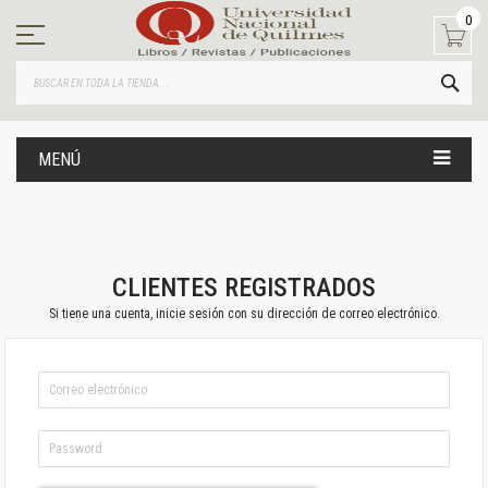
Ir
0
al
contenido
BUS
MENÚ
CLIENTES REGISTRADOS
Si tiene una cuenta, inicie sesión con su dirección de correo electrónico.