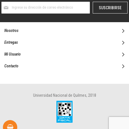
Suscríbase
SUSCRIBIRSE
al
boletín
informativo:
Nosotros
Entregas
Mi Usuario
Contacto
Universidad Nacional de Quilmes, 2018