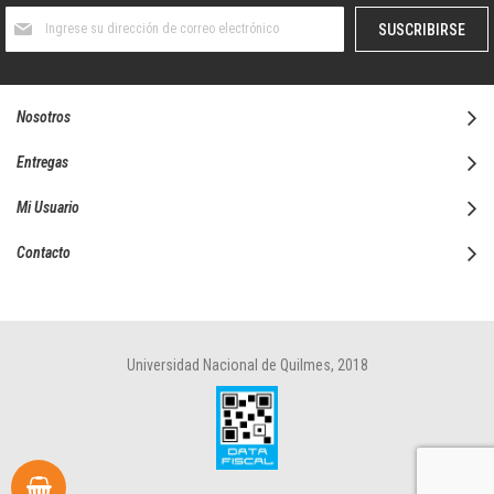
Suscríbase
SUSCRIBIRSE
al
boletín
informativo:
Nosotros
Entregas
Mi Usuario
Contacto
Universidad Nacional de Quilmes, 2018