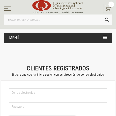
Ir
0
al
contenido
BUS
MENÚ
CLIENTES REGISTRADOS
Si tiene una cuenta, inicie sesión con su dirección de correo electrónico.