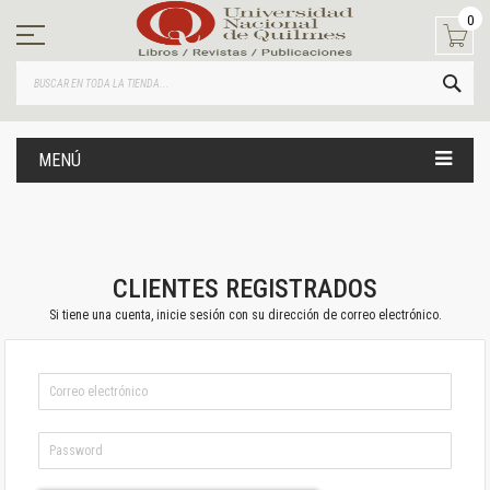
Ir
0
al
contenido
BUS
MENÚ
CLIENTES REGISTRADOS
Si tiene una cuenta, inicie sesión con su dirección de correo electrónico.