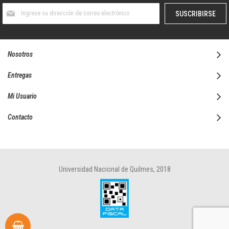
Suscríbase
SUSCRIBIRSE
al
boletín
informativo:
Nosotros
Entregas
Mi Usuario
Contacto
Universidad Nacional de Quilmes, 2018