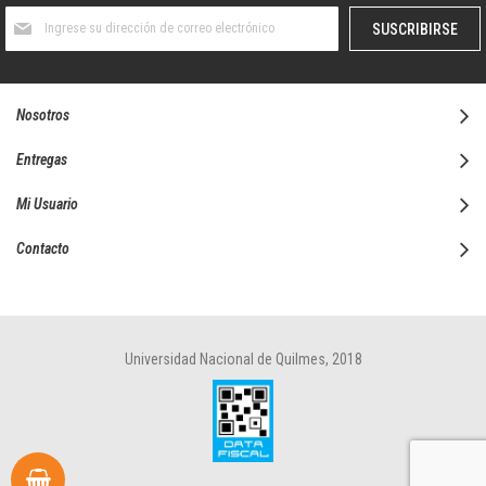
Suscríbase
SUSCRIBIRSE
al
boletín
informativo:
Nosotros
Entregas
Mi Usuario
Contacto
Universidad Nacional de Quilmes, 2018