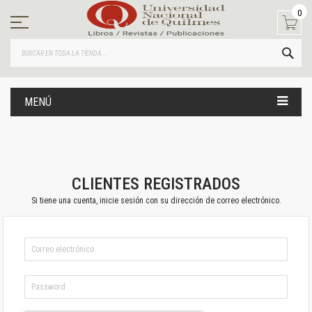
Ir
0
al
contenido
BUS
MENÚ
CLIENTES REGISTRADOS
Si tiene una cuenta, inicie sesión con su dirección de correo electrónico.