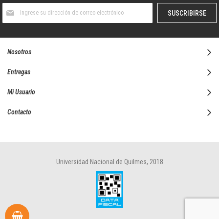
Suscríbase
SUSCRIBIRSE
al
boletín
informativo:
Nosotros
Entregas
Mi Usuario
Contacto
Universidad Nacional de Quilmes, 2018