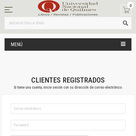
Ir
0
al
contenido
BUS
MENÚ
CLIENTES REGISTRADOS
Si tiene una cuenta, inicie sesión con su dirección de correo electrónico.