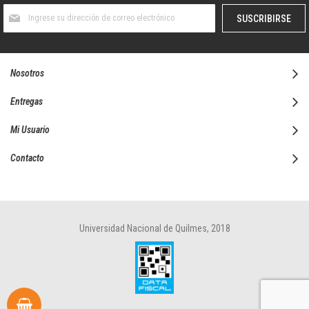
Suscríbase
SUSCRIBIRSE
al
boletín
informativo:
Nosotros
Entregas
Mi Usuario
Contacto
Universidad Nacional de Quilmes, 2018