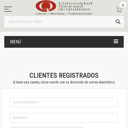
Ir
0
al
contenido
BUS
MENÚ
CLIENTES REGISTRADOS
Si tiene una cuenta, inicie sesión con su dirección de correo electrónico.