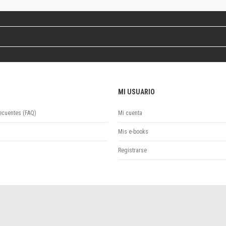
Revista de Ciencias Sociales. Segunda época
Fondo editorial
Biomedicina
Coediciones
Jornadas académicas
La ideología argentina
Libros de arte
MI USUARIO
Otros títulos
Textos para la enseñanza universitaria
ecuentes (FAQ)
Mi cuenta
Intersecciones
Convergencia. Entre memoria y sociedad
Mis e-books
Filosofía y ciencia
Registrarse
Política
Serie Clásica
Serie Contemporánea
Unidad de Publicaciones del Departamento de Ciencia y Tecnología
Colecciones
Universidad Virtual de Quilmes