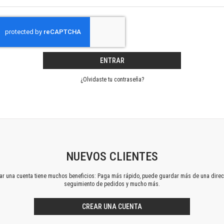
Horizontes en las artes
La ideología argentina y latinoamericana
Las ciudades y las ideas
Serie Nuevas aproximaciones
Serie Clásicos latinoamericanos
ENTRAR
Medios&redes
Música y ciencia
¿Olvidaste tu contraseña?
Serie Arte sonoro
Nuevos enfoques en ciencia y tecnología
Sociedad-tecnología-ciencia
Serie digital
Territorio y acumulación: conflictividades y alternativas
Textos y lecturas en ciencias sociales
NUEVOS CLIENTES
Serie Punto de encuentros
ear una cuenta tiene muchos beneficios: Paga más rápido, puede guardar más de una direc
Publicaciones periódicas
seguimiento de pedidos y mucho más.
Prismas
Redes
CREAR UNA CUENTA
Revista de Ciencias Sociales. Primera época