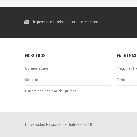
Suscríbase
al
boletín
informativo:
NOSOTROS
ENTREGAS
Quienes somos
Preguntas Fr
Contacto
Envios
Universidad Nacional de Quilmes
Universidad Nacional de Quilmes, 2018