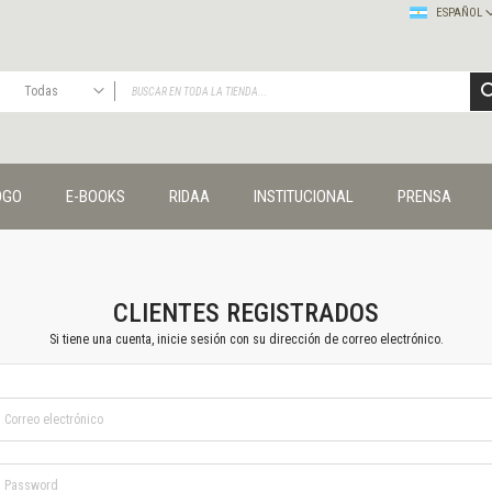
ESPAÑOL
Todas
TODAS
Publicaciones
OGO
E-BOOKS
RIDAA
INSTITUCIONAL
PRENSA
Editorial
Colecciones
Administración y economía
Coedición UNQ / Clacso
Coedición UNQ / UNC
CLIENTES REGISTRADOS
Comunicación y cultura
Si tiene una cuenta, inicie sesión con su dirección de correo electrónico.
Crímenes y violencias
Cuadernos universitarios
Derechos humanos
Ediciones especiales
Géneros