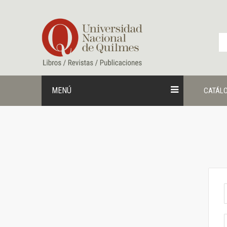
Ir
al
contenido
MENÚ
CATÁL