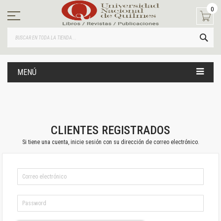
Ir
0
al
contenido
BUS
MENÚ
CLIENTES REGISTRADOS
Si tiene una cuenta, inicie sesión con su dirección de correo electrónico.