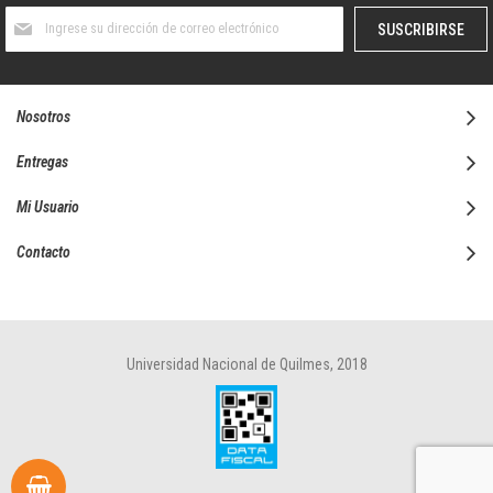
Suscríbase
SUSCRIBIRSE
al
boletín
informativo:
Nosotros
Entregas
Mi Usuario
Contacto
Universidad Nacional de Quilmes, 2018