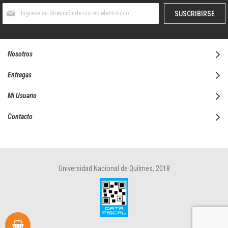
Suscríbase
SUSCRIBIRSE
al
boletín
informativo:
Nosotros
Entregas
Mi Usuario
Contacto
Universidad Nacional de Quilmes, 2018