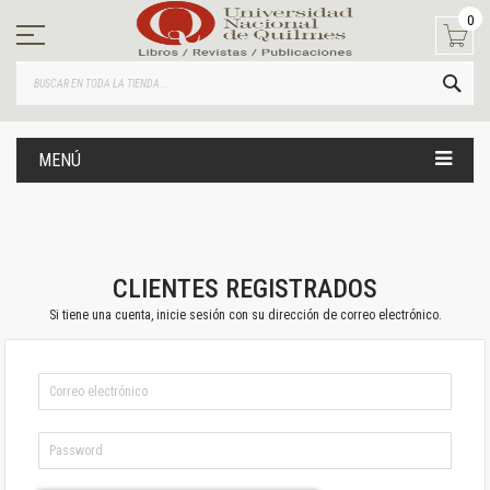
Ir
0
al
contenido
BUS
MENÚ
CLIENTES REGISTRADOS
Si tiene una cuenta, inicie sesión con su dirección de correo electrónico.