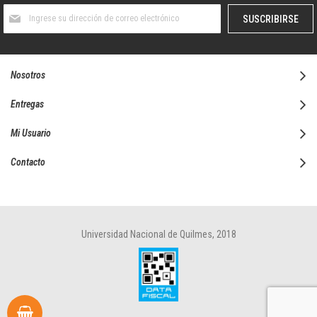
Suscríbase
SUSCRIBIRSE
al
boletín
informativo:
Nosotros
Entregas
Mi Usuario
Contacto
Universidad Nacional de Quilmes, 2018