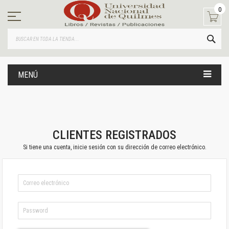
Ir
0
al
contenido
BUS
MENÚ
CLIENTES REGISTRADOS
Si tiene una cuenta, inicie sesión con su dirección de correo electrónico.